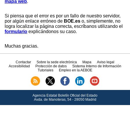
mapa web
.
Si piensa que el error es por un fallo de nuestro servidor,
por algún enlace erróneo de
BOE.es
o, simplemente, no
logra localizar la página correcta, escríbanos utilizando el
formulario
explicándonos su caso.
Muchas gracias.
Contactar
Sobre la sede electrónica
Mapa
Aviso legal
Accesibilidad
Protección de datos
Sistema Interno de Información
Tutoriales
Empleo en la AEBOE
Agencia Estatal Boletín Oficial del Estado
Avda.
de Manoteras, 54 - 28050 Madrid