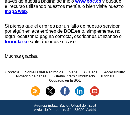
través de nuestra página de inicio
www.boe.es
y busque
el recurso utilizando nuestros menús, o bien visite nuestro
mapa web
.
Si piensa que el error es por un fallo de nuestro servidor,
por algún enlace erróneo de
BOE.es
o, simplemente, no
logra localizar la página correcta, escríbanos utilizando el
formulario
explicándonos su caso.
Muchas gracias.
Contacte
Sobre la seu electrònica
Mapa
Avís legal
Accessibilitat
Protecció de dades
Sistema intern d'informació
Tutorials
Ocupació en la BOE
Agència Estatal Butlletí Oficial de l'Estat
Avda.
de Manoteras, 54 - 28050 Madrid