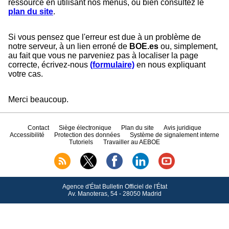
ressource en utilisant nos menus, ou bien consultez le
plan du site
.
Si vous pensez que l'erreur est due à un problème de
notre serveur, à un lien erroné de
BOE.es
ou, simplement,
au fait que vous ne parveniez pas à localiser la page
correcte, écrivez-nous
(formulaire)
en nous expliquant
votre cas.
Merci beaucoup.
Contact
Siège électronique
Plan du site
Avis juridique
Accessibilité
Protection des données
Système de signalement interne
Tutoriels
Travailler au AEBOE
Agence d'État Bulletin Officiel de l'État
Av.
Manoteras, 54 - 28050 Madrid