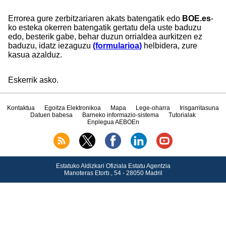
Errorea gure zerbitzariaren akats batengatik edo
BOE.es
-
ko esteka okerren batengatik gertatu dela uste baduzu
edo, besterik gabe, behar duzun orrialdea aurkitzen ez
baduzu, idatz iezaguzu
(formularioa)
helbidera, zure
kasua azalduz.
Eskerrik asko.
Kontaktua
Egoitza Elektronikoa
Mapa
Lege-oharra
Irisgarritasuna
Datuen babesa
Barneko informazio-sistema
Tutorialak
Enplegua AEBOEn
Estatuko Aldizkari Ofiziala Estatu Agentzia
Manoteras Etorb., 54 - 28050 Madril