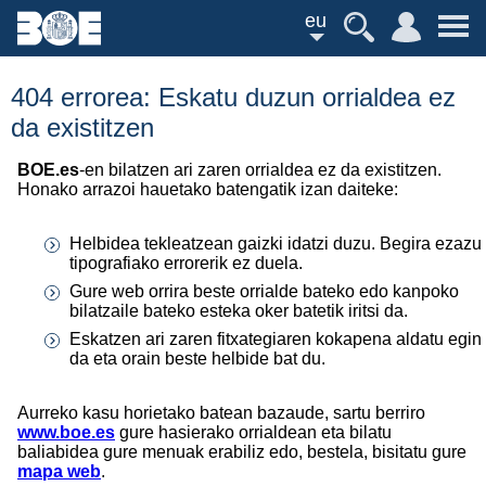
eu
404 errorea: Eskatu duzun orrialdea ez
da existitzen
BOE.es
-en bilatzen ari zaren orrialdea ez da existitzen.
Honako arrazoi hauetako batengatik izan daiteke:
Helbidea tekleatzean gaizki idatzi duzu. Begira ezazu
tipografiako errorerik ez duela.
Gure web orrira beste orrialde bateko edo kanpoko
bilatzaile bateko esteka oker batetik iritsi da.
Eskatzen ari zaren fitxategiaren kokapena aldatu egin
da eta orain beste helbide bat du.
Aurreko kasu horietako batean bazaude, sartu berriro
www.boe.es
gure hasierako orrialdean eta bilatu
baliabidea gure menuak erabiliz edo, bestela, bisitatu gure
mapa web
.