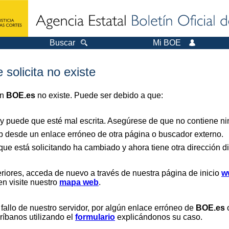
Buscar
Mi BOE
 solicita no existe
en
BOE.es
no existe. Puede ser debido a que:
 y puede que esté mal escrita. Asegúrese de que no contiene nin
b desde un enlace erróneo de otra página o buscador externo.
que está solicitando ha cambiado y ahora tiene otra dirección di
riores, acceda de nuevo a través de nuestra página de inicio
w
en visite nuestro
mapa web
.
 fallo de nuestro servidor, por algún enlace erróneo de
BOE.es
o
críbanos utilizando el
formulario
explicándonos su caso.