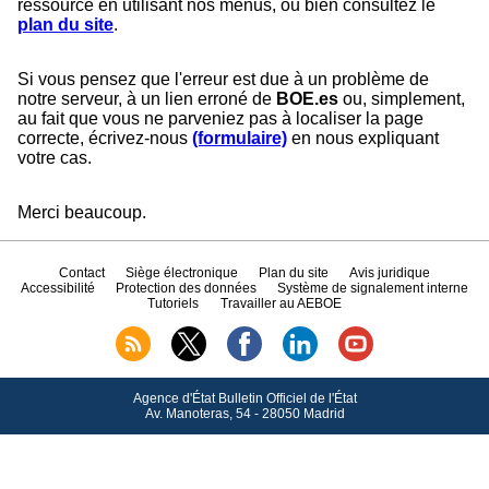
ressource en utilisant nos menus, ou bien consultez le
plan du site
.
Si vous pensez que l'erreur est due à un problème de
notre serveur, à un lien erroné de
BOE.es
ou, simplement,
au fait que vous ne parveniez pas à localiser la page
correcte, écrivez-nous
(formulaire)
en nous expliquant
votre cas.
Merci beaucoup.
Contact
Siège électronique
Plan du site
Avis juridique
Accessibilité
Protection des données
Système de signalement interne
Tutoriels
Travailler au AEBOE
Agence d'État Bulletin Officiel de l'État
Av.
Manoteras, 54 - 28050 Madrid