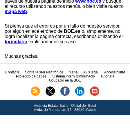
través de nuestra página de inicio
www.boe.es
y busque
el recurso utilizando nuestros menús, o bien visite nuestro
mapa web
.
Si piensa que el error es por un fallo de nuestro servidor,
por algún enlace erróneo de
BOE.es
o, simplemente, no
logra localizar la página correcta, escríbanos utilizando el
formulario
explicándonos su caso.
Muchas gracias.
Contacte
Sobre la seu electrònica
Mapa
Avís legal
Accessibilitat
Protecció de dades
Sistema intern d'informació
Tutorials
Ocupació en la BOE
Agència Estatal Butlletí Oficial de l'Estat
Avda.
de Manoteras, 54 - 28050 Madrid