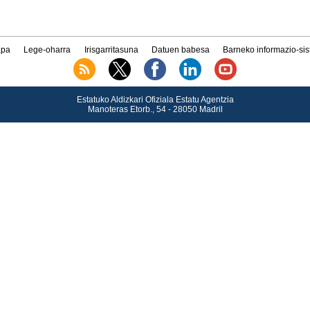
pa
Lege-oharra
Irisgarritasuna
Datuen babesa
Barneko informazio-si
Estatuko Aldizkari Ofiziala Estatu Agentzia
Manoteras Etorb., 54 - 28050 Madril