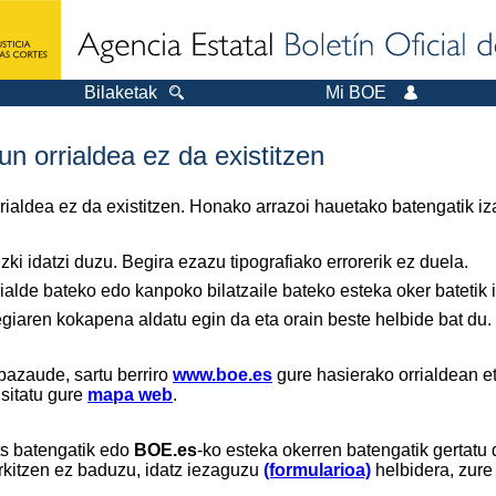
Bilaketak
Mi BOE
n orrialdea ez da existitzen
orrialdea ez da existitzen. Honako arrazoi hauetako batengatik iz
ki idatzi duzu. Begira ezazu tipografiako errorerik ez duela.
ialde bateko edo kanpoko bilatzaile bateko esteka oker batetik ir
tegiaren kokapena aldatu egin da eta orain beste helbide bat du.
bazaude, sartu berriro
www.boe.es
gure hasierako orrialdean et
isitatu gure
mapa web
.
ts batengatik edo
BOE.es
-ko esteka okerren batengatik gertatu 
rkitzen ez baduzu, idatz iezaguzu
(formularioa)
helbidera, zure