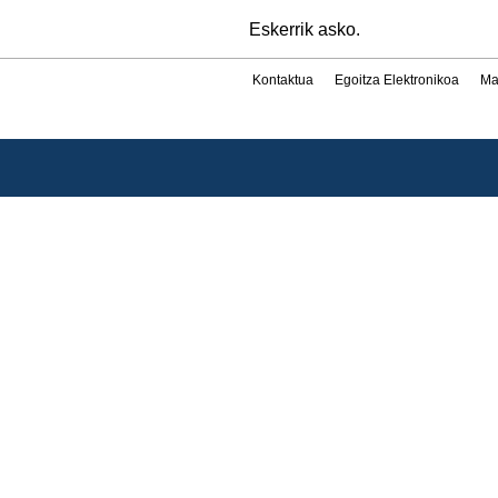
Eskerrik asko.
Kontaktua
Egoitza Elektronikoa
Ma