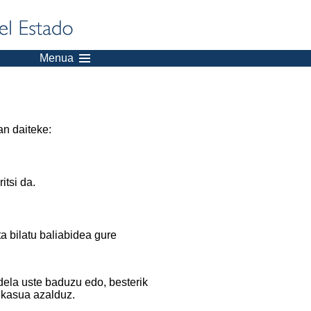
Menua
an daiteke:
itsi da.
a bilatu baliabidea gure
dela uste baduzu edo, besterik
 kasua azalduz.