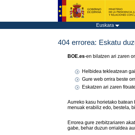
Euskara
404 errorea: Eskatu duzu
BOE.es
-en bilatzen ari zaren 
Helbidea tekleatzean gaiz
Gure web orrira beste orr
Eskatzen ari zaren fitxa
Aurreko kasu horietako batean 
menuak erabiliz edo, bestela, b
Errorea gure zerbitzariaren aka
gabe, behar duzun orrialdea au