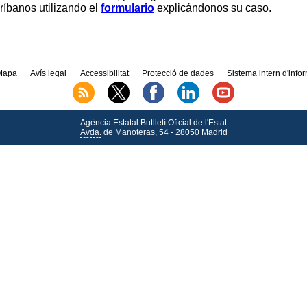
críbanos utilizando el
formulario
explicándonos su caso.
Mapa
Avís legal
Accessibilitat
Protecció de dades
Sistema intern d'info
Agència Estatal Butlletí Oficial de l'Estat
Avda.
de Manoteras, 54 - 28050 Madrid