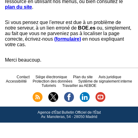
ressource en utilisant nos menus, ou bien consultez le
plan du site
.
Si vous pensez que l'erreur est due à un problème de
notre serveur, à un lien erroné de
BOE.es
ou, simplement,
au fait que vous ne parveniez pas à localiser la page
correcte, écrivez-nous
(formulaire)
en nous expliquant
votre cas.
Merci beaucoup.
Contact
Siège électronique
Plan du site
Avis juridique
Accessibilité
Protection des données
Système de signalement interne
Tutoriels
Travailler au AEBOE
Agence d'État Bulletin Officiel de l'État
Av.
Manoteras, 54 - 28050 Madrid