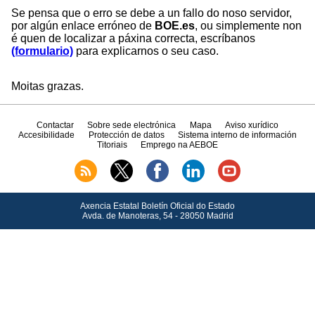
Se pensa que o erro se debe a un fallo do noso servidor,
por algún enlace erróneo de
BOE.es
, ou simplemente non
é quen de localizar a páxina correcta, escríbanos
(formulario)
para explicarnos o seu caso.
Moitas grazas.
Contactar
Sobre sede electrónica
Mapa
Aviso xurídico
Accesibilidade
Protección de datos
Sistema interno de información
Titoriais
Emprego na AEBOE
Axencia Estatal Boletín Oficial do Estado
Avda.
de Manoteras, 54 - 28050 Madrid