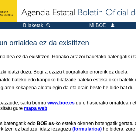
Bilaketak
Mi BOE
n orrialdea ez da existitzen
orrialdea ez da existitzen. Honako arrazoi hauetako batengatik iz
ki idatzi duzu. Begira ezazu tipografiako errorerik ez duela.
ialde bateko edo kanpoko bilatzaile bateko esteka oker batetik ir
tegiaren kokapena aldatu egin da eta orain beste helbide bat du.
bazaude, sartu berriro
www.boe.es
gure hasierako orrialdean et
isitatu gure
mapa web
.
ts batengatik edo
BOE.es
-ko esteka okerren batengatik gertatu 
rkitzen ez baduzu, idatz iezaguzu
(formularioa)
helbidera, zure