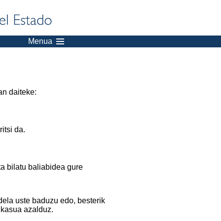
Menua
an daiteke:
itsi da.
a bilatu baliabidea gure
dela uste baduzu edo, besterik
 kasua azalduz.