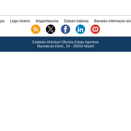
pa
Lege-oharra
Irisgarritasuna
Datuen babesa
Barneko informazio-si
Estatuko Aldizkari Ofiziala Estatu Agentzia
Manoteras Etorb., 54 - 28050 Madril