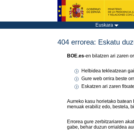
Euskara
404 errorea: Eskatu duzu
BOE.es
-en bilatzen ari zaren 
Helbidea tekleatzean gaiz
Gure web orrira beste orr
Eskatzen ari zaren fitxa
Aurreko kasu horietako batean 
menuak erabiliz edo, bestela, b
Errorea gure zerbitzariaren aka
gabe, behar duzun orrialdea au