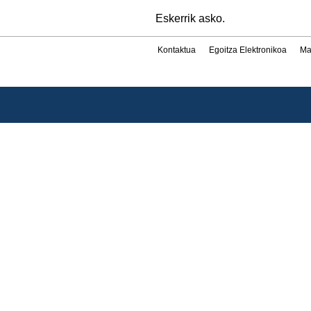
Eskerrik asko.
Kontaktua
Egoitza Elektronikoa
Ma