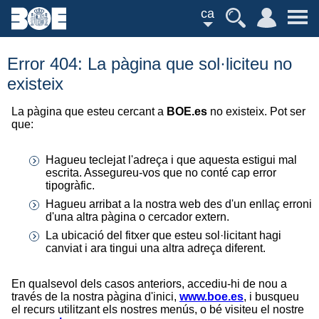
ca
Error 404: La pàgina que sol·liciteu no
existeix
La pàgina que esteu cercant a
BOE.es
no existeix. Pot ser
que:
Hagueu teclejat l'adreça i que aquesta estigui mal
escrita. Assegureu-vos que no conté cap error
tipogràfic.
Hagueu arribat a la nostra web des d'un enllaç erroni
d'una altra pàgina o cercador extern.
La ubicació del fitxer que esteu sol·licitant hagi
canviat i ara tingui una altra adreça diferent.
En qualsevol dels casos anteriors, accediu-hi de nou a
través de la nostra pàgina d'inici,
www.boe.es
, i busqueu
el recurs utilitzant els nostres menús, o bé visiteu el nostre