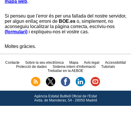
mapa web
.
Si penseu que l'error és per una fallada del nostre servidor,
per algun enllaç erroni de
BOE.es
o, simplement, no
aconseguiu localitzar la pàgina correcta, escriviu-nos
(formulari)
i expliqueu-nos el vostre cas.
Moltes gràcies.
Contacte
Sobre la seu electrònica
Mapa
Avís legal
Accessibilitat
Protecció de dades
Sistema intern d'informació
Tutorials
Treballar en la AEBOE
Agència Estatal Butlletí Oficial de l'Estat
Avda.
de Manoteras, 54 - 28050 Madrid