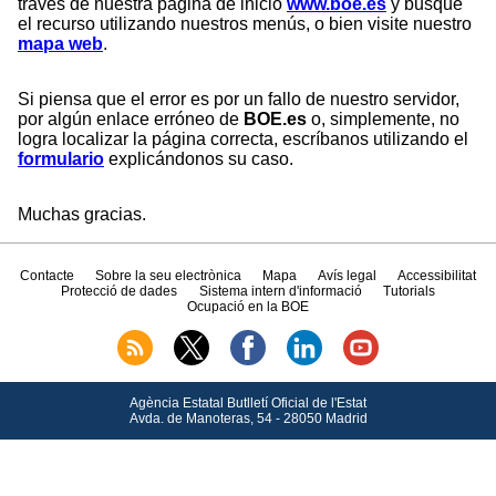
través de nuestra página de inicio
www.boe.es
y busque
el recurso utilizando nuestros menús, o bien visite nuestro
mapa web
.
Si piensa que el error es por un fallo de nuestro servidor,
por algún enlace erróneo de
BOE.es
o, simplemente, no
logra localizar la página correcta, escríbanos utilizando el
formulario
explicándonos su caso.
Muchas gracias.
Contacte
Sobre la seu electrònica
Mapa
Avís legal
Accessibilitat
Protecció de dades
Sistema intern d'informació
Tutorials
Ocupació en la BOE
Agència Estatal Butlletí Oficial de l'Estat
Avda.
de Manoteras, 54 - 28050 Madrid