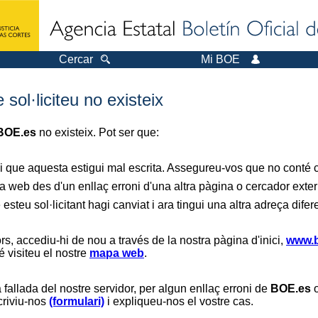
Cercar
Mi BOE
sol·liciteu no existeix
BOE.es
no existeix. Pot ser que:
i que aquesta estigui mal escrita. Assegureu-vos que no conté ca
a web des d'un enllaç erroni d'una altra pàgina o cercador exter
 esteu sol·licitant hagi canviat i ara tingui una altra adreça difer
s, accediu-hi de nou a través de la nostra pàgina d'inici,
www.b
é visiteu el nostre
mapa web
.
 fallada del nostre servidor, per algun enllaç erroni de
BOE.es
o
scriviu-nos
(formulari)
i expliqueu-nos el vostre cas.