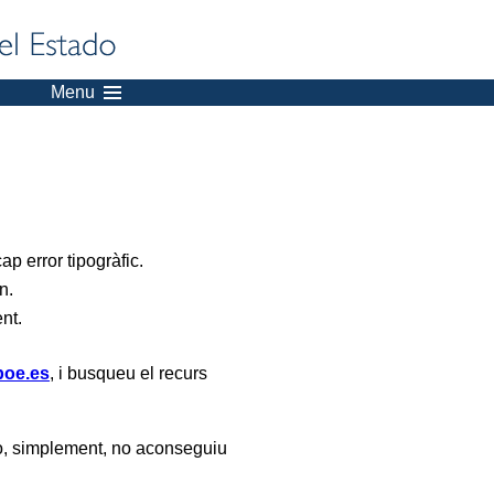
Menu
p error tipogràfic.
n.
ent.
oe.es
, i busqueu el recurs
, simplement, no aconseguiu