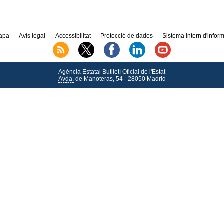
apa
Avís legal
Accessibilitat
Protecció de dades
Sistema intern d'infor
Agència Estatal Butlletí Oficial de l'Estat
Avda.
de Manoteras, 54 - 28050 Madrid