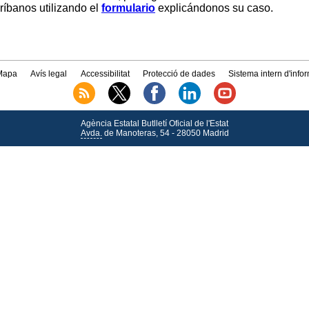
críbanos utilizando el
formulario
explicándonos su caso.
Mapa
Avís legal
Accessibilitat
Protecció de dades
Sistema intern d'info
Agència Estatal Butlletí Oficial de l'Estat
Avda.
de Manoteras, 54 - 28050 Madrid