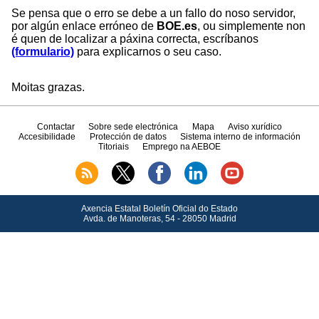
Se pensa que o erro se debe a un fallo do noso servidor,
por algún enlace erróneo de
BOE.es
, ou simplemente non
é quen de localizar a páxina correcta, escríbanos
(formulario)
para explicarnos o seu caso.
Moitas grazas.
Contactar
Sobre sede electrónica
Mapa
Aviso xurídico
Accesibilidade
Protección de datos
Sistema interno de información
Titoriais
Emprego na AEBOE
Axencia Estatal Boletín Oficial do Estado
Avda.
de Manoteras, 54 - 28050 Madrid