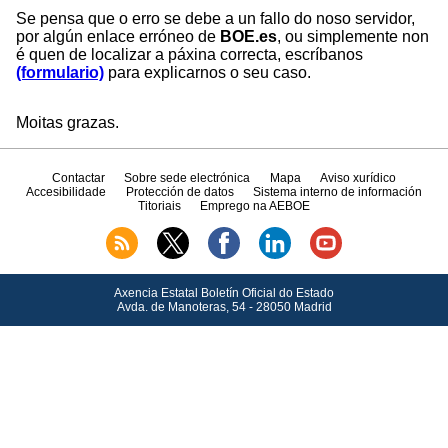
Se pensa que o erro se debe a un fallo do noso servidor,
por algún enlace erróneo de
BOE.es
, ou simplemente non
é quen de localizar a páxina correcta, escríbanos
(formulario)
para explicarnos o seu caso.
Moitas grazas.
Contactar
Sobre sede electrónica
Mapa
Aviso xurídico
Accesibilidade
Protección de datos
Sistema interno de información
Titoriais
Emprego na AEBOE
Axencia Estatal Boletín Oficial do Estado
Avda.
de Manoteras, 54 - 28050 Madrid