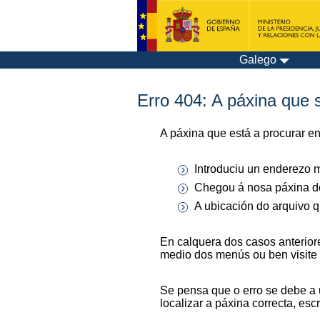
Galego
Erro 404: A páxina que s
A páxina que está a procurar e
Introduciu un enderezo m
Chegou á nosa páxina de
A ubicación do arquivo q
En calquera dos casos anterior
medio dos menús ou ben visite
Se pensa que o erro se debe a 
localizar a páxina correcta, es