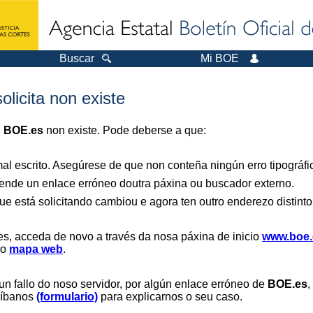
Buscar
Mi BOE
olicita non existe
n
BOE.es
non existe. Pode deberse a que:
al escrito. Asegúrese de que non conteña ningún erro tipográfi
nde un enlace erróneo doutra páxina ou buscador externo.
ue está solicitando cambiou e agora ten outro enderezo distinto
es, acceda de novo a través da nosa páxina de inicio
www.boe.
 o
mapa web
.
un fallo do noso servidor, por algún enlace erróneo de
BOE.es
,
críbanos
(formulario)
para explicarnos o seu caso.