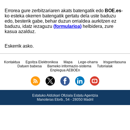
Errorea gure zerbitzariaren akats batengatik edo
BOE.es
-
ko esteka okerren batengatik gertatu dela uste baduzu
edo, besterik gabe, behar duzun orrialdea aurkitzen ez
baduzu, idatz iezaguzu
(formularioa)
helbidera, zure
kasua azalduz.
Eskerrik asko.
Kontaktua
Egoitza Elektronikoa
Mapa
Lege-oharra
Irisgarritasuna
Datuen babesa
Barneko informazio-sistema
Tutorialak
Enplegua AEBOEn
Estatuko Aldizkari Ofiziala Estatu Agentzia
Manoteras Etorb., 54 - 28050 Madril