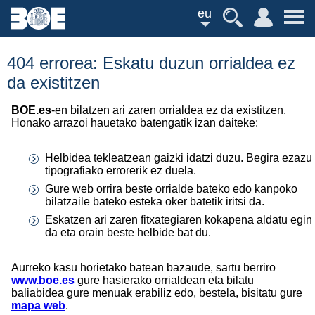
eu
404 errorea: Eskatu duzun orrialdea ez
da existitzen
BOE.es
-en bilatzen ari zaren orrialdea ez da existitzen.
Honako arrazoi hauetako batengatik izan daiteke:
Helbidea tekleatzean gaizki idatzi duzu. Begira ezazu
tipografiako errorerik ez duela.
Gure web orrira beste orrialde bateko edo kanpoko
bilatzaile bateko esteka oker batetik iritsi da.
Eskatzen ari zaren fitxategiaren kokapena aldatu egin
da eta orain beste helbide bat du.
Aurreko kasu horietako batean bazaude, sartu berriro
www.boe.es
gure hasierako orrialdean eta bilatu
baliabidea gure menuak erabiliz edo, bestela, bisitatu gure
mapa web
.