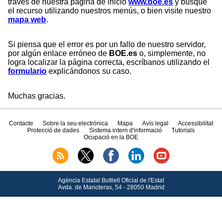
través de nuestra página de inicio
www.boe.es
y busque
el recurso utilizando nuestros menús, o bien visite nuestro
mapa web
.
Si piensa que el error es por un fallo de nuestro servidor,
por algún enlace erróneo de
BOE.es
o, simplemente, no
logra localizar la página correcta, escríbanos utilizando el
formulario
explicándonos su caso.
Muchas gracias.
Contacte
Sobre la seu electrònica
Mapa
Avís legal
Accessibilitat
Protecció de dades
Sistema intern d'informació
Tutorials
Ocupació en la BOE
Agència Estatal Butlletí Oficial de l'Estat
Avda.
de Manoteras, 54 - 28050 Madrid