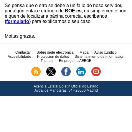
Se pensa que o erro se debe a un fallo do noso servidor,
por algún enlace erróneo de
BOE.es
, ou simplemente non
é quen de localizar a páxina correcta, escríbanos
(formulario)
para explicarnos o seu caso.
Moitas grazas.
Contactar
Sobre sede electrónica
Mapa
Aviso xurídico
Accesibilidade
Protección de datos
Sistema interno de información
Titoriais
Emprego na AEBOE
Axencia Estatal Boletín Oficial do Estado
Avda.
de Manoteras, 54 - 28050 Madrid