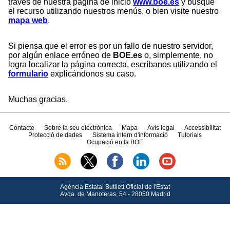
través de nuestra página de inicio
www.boe.es
y busque
el recurso utilizando nuestros menús, o bien visite nuestro
mapa web
.
Si piensa que el error es por un fallo de nuestro servidor,
por algún enlace erróneo de
BOE.es
o, simplemente, no
logra localizar la página correcta, escríbanos utilizando el
formulario
explicándonos su caso.
Muchas gracias.
Contacte
Sobre la seu electrònica
Mapa
Avís legal
Accessibilitat
Protecció de dades
Sistema intern d'informació
Tutorials
Ocupació en la BOE
Agència Estatal Butlletí Oficial de l'Estat
Avda.
de Manoteras, 54 - 28050 Madrid