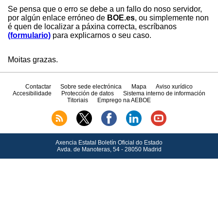
Se pensa que o erro se debe a un fallo do noso servidor,
por algún enlace erróneo de
BOE.es
, ou simplemente non
é quen de localizar a páxina correcta, escríbanos
(formulario)
para explicarnos o seu caso.
Moitas grazas.
Contactar
Sobre sede electrónica
Mapa
Aviso xurídico
Accesibilidade
Protección de datos
Sistema interno de información
Titoriais
Emprego na AEBOE
Axencia Estatal Boletín Oficial do Estado
Avda.
de Manoteras, 54 - 28050 Madrid