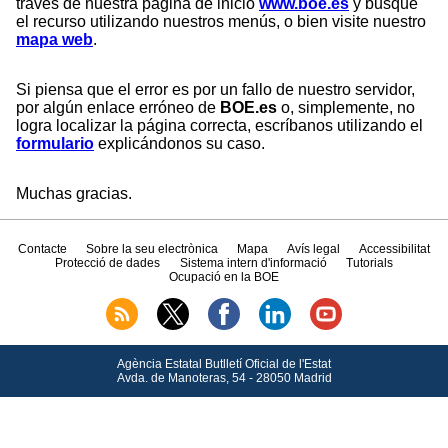
través de nuestra página de inicio
www.boe.es
y busque
el recurso utilizando nuestros menús, o bien visite nuestro
mapa web
.
Si piensa que el error es por un fallo de nuestro servidor,
por algún enlace erróneo de
BOE.es
o, simplemente, no
logra localizar la página correcta, escríbanos utilizando el
formulario
explicándonos su caso.
Muchas gracias.
Contacte
Sobre la seu electrònica
Mapa
Avís legal
Accessibilitat
Protecció de dades
Sistema intern d'informació
Tutorials
Ocupació en la BOE
Agència Estatal Butlletí Oficial de l'Estat
Avda.
de Manoteras, 54 - 28050 Madrid