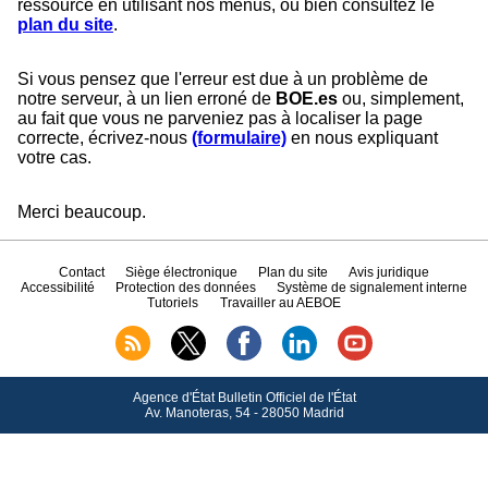
ressource en utilisant nos menus, ou bien consultez le
plan du site
.
Si vous pensez que l'erreur est due à un problème de
notre serveur, à un lien erroné de
BOE.es
ou, simplement,
au fait que vous ne parveniez pas à localiser la page
correcte, écrivez-nous
(formulaire)
en nous expliquant
votre cas.
Merci beaucoup.
Contact
Siège électronique
Plan du site
Avis juridique
Accessibilité
Protection des données
Système de signalement interne
Tutoriels
Travailler au AEBOE
Agence d'État Bulletin Officiel de l'État
Av.
Manoteras, 54 - 28050 Madrid