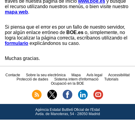
través de nuestra página de inicio
www.boe.es
y busque
el recurso utilizando nuestros menús, o bien visite nuestro
mapa web
.
Si piensa que el error es por un fallo de nuestro servidor,
por algún enlace erróneo de
BOE.es
o, simplemente, no
logra localizar la página correcta, escríbanos utilizando el
formulario
explicándonos su caso.
Muchas gracias.
Contacte
Sobre la seu electrònica
Mapa
Avís legal
Accessibilitat
Protecció de dades
Sistema intern d'informació
Tutorials
Ocupació en la BOE
Agència Estatal Butlletí Oficial de l'Estat
Avda.
de Manoteras, 54 - 28050 Madrid