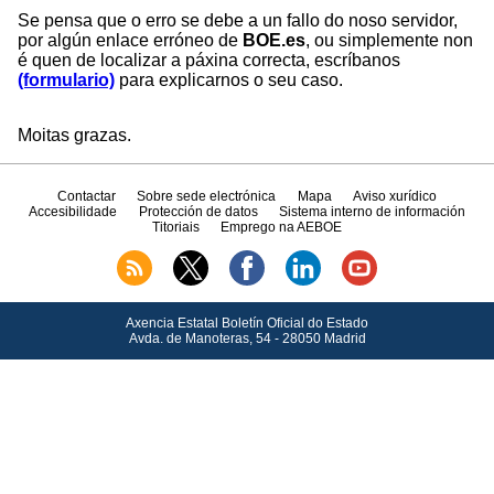
Se pensa que o erro se debe a un fallo do noso servidor,
por algún enlace erróneo de
BOE.es
, ou simplemente non
é quen de localizar a páxina correcta, escríbanos
(formulario)
para explicarnos o seu caso.
Moitas grazas.
Contactar
Sobre sede electrónica
Mapa
Aviso xurídico
Accesibilidade
Protección de datos
Sistema interno de información
Titoriais
Emprego na AEBOE
Axencia Estatal Boletín Oficial do Estado
Avda.
de Manoteras, 54 - 28050 Madrid