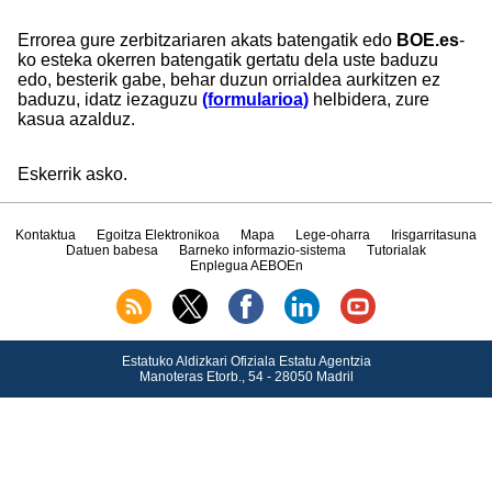
Errorea gure zerbitzariaren akats batengatik edo
BOE.es
-
ko esteka okerren batengatik gertatu dela uste baduzu
edo, besterik gabe, behar duzun orrialdea aurkitzen ez
baduzu, idatz iezaguzu
(formularioa)
helbidera, zure
kasua azalduz.
Eskerrik asko.
Kontaktua
Egoitza Elektronikoa
Mapa
Lege-oharra
Irisgarritasuna
Datuen babesa
Barneko informazio-sistema
Tutorialak
Enplegua AEBOEn
Estatuko Aldizkari Ofiziala Estatu Agentzia
Manoteras Etorb., 54 - 28050 Madril