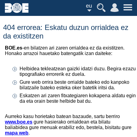
eu
404 errorea: Eskatu duzun orrialdea ez
da existitzen
BOE.es
-en bilatzen ari zaren orrialdea ez da existitzen.
Honako arrazoi hauetako batengatik izan daiteke:
Helbidea tekleatzean gaizki idatzi duzu. Begira ezazu
tipografiako errorerik ez duela.
Gure web orrira beste orrialde bateko edo kanpoko
bilatzaile bateko esteka oker batetik iritsi da.
Eskatzen ari zaren fitxategiaren kokapena aldatu egin
da eta orain beste helbide bat du.
Aurreko kasu horietako batean bazaude, sartu berriro
www.boe.es
gure hasierako orrialdean eta bilatu
baliabidea gure menuak erabiliz edo, bestela, bisitatu gure
mapa web
.