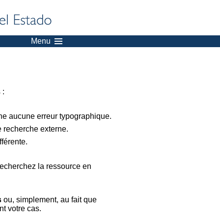
Menu
 :
nne aucune erreur typographique.
e recherche externe.
férente.
recherchez la ressource en
s
ou, simplement, au fait que
t votre cas.