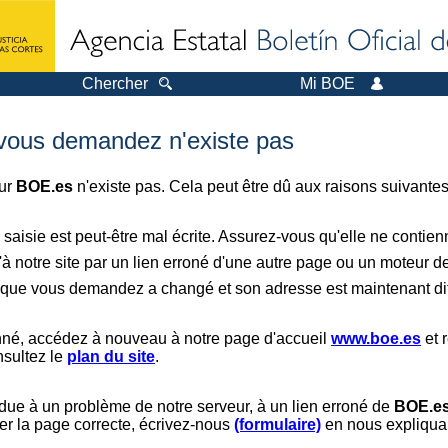
Chercher
Mi BOE
 vous demandez n'existe pas
sur
BOE.es
n'existe pas. Cela peut être dû aux raisons suivantes
saisie est peut-être mal écrite. Assurez-vous qu'elle ne contie
à notre site par un lien erroné d'une autre page ou un moteur d
er que vous demandez a changé et son adresse est maintenant dif
nné, accédez à nouveau à notre page d'accueil
www.boe.es
et 
nsultez le
plan du site
.
 due à un problème de notre serveur, à un lien erroné de
BOE.e
er la page correcte, écrivez-nous
(formulaire)
en nous expliquan