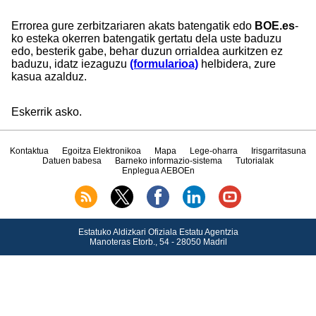
Errorea gure zerbitzariaren akats batengatik edo
BOE.es
-
ko esteka okerren batengatik gertatu dela uste baduzu
edo, besterik gabe, behar duzun orrialdea aurkitzen ez
baduzu, idatz iezaguzu
(formularioa)
helbidera, zure
kasua azalduz.
Eskerrik asko.
Kontaktua
Egoitza Elektronikoa
Mapa
Lege-oharra
Irisgarritasuna
Datuen babesa
Barneko informazio-sistema
Tutorialak
Enplegua AEBOEn
Estatuko Aldizkari Ofiziala Estatu Agentzia
Manoteras Etorb., 54 - 28050 Madril