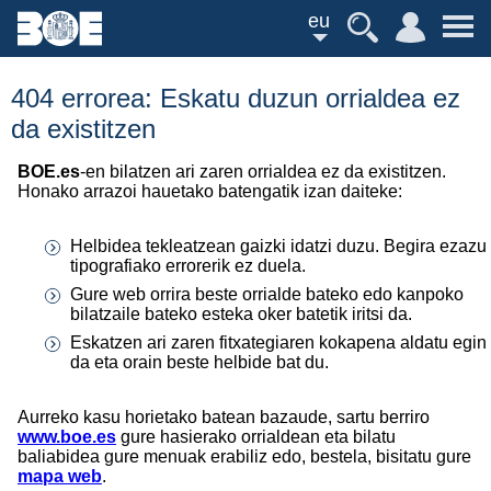
eu
404 errorea: Eskatu duzun orrialdea ez
da existitzen
BOE.es
-en bilatzen ari zaren orrialdea ez da existitzen.
Honako arrazoi hauetako batengatik izan daiteke:
Helbidea tekleatzean gaizki idatzi duzu. Begira ezazu
tipografiako errorerik ez duela.
Gure web orrira beste orrialde bateko edo kanpoko
bilatzaile bateko esteka oker batetik iritsi da.
Eskatzen ari zaren fitxategiaren kokapena aldatu egin
da eta orain beste helbide bat du.
Aurreko kasu horietako batean bazaude, sartu berriro
www.boe.es
gure hasierako orrialdean eta bilatu
baliabidea gure menuak erabiliz edo, bestela, bisitatu gure
mapa web
.