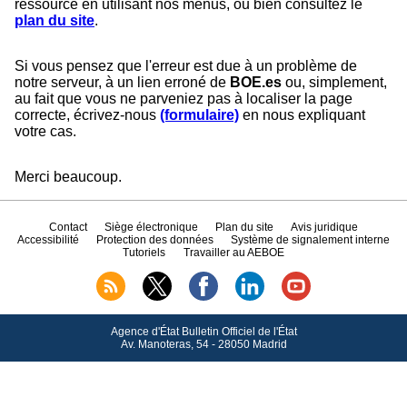
ressource en utilisant nos menus, ou bien consultez le
plan du site
.
Si vous pensez que l'erreur est due à un problème de
notre serveur, à un lien erroné de
BOE.es
ou, simplement,
au fait que vous ne parveniez pas à localiser la page
correcte, écrivez-nous
(formulaire)
en nous expliquant
votre cas.
Merci beaucoup.
Contact
Siège électronique
Plan du site
Avis juridique
Accessibilité
Protection des données
Système de signalement interne
Tutoriels
Travailler au AEBOE
Agence d'État Bulletin Officiel de l'État
Av.
Manoteras, 54 - 28050 Madrid