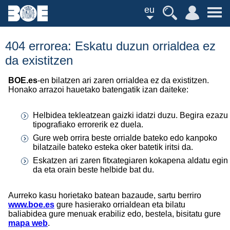
eu
404 errorea: Eskatu duzun orrialdea ez
da existitzen
BOE.es
-en bilatzen ari zaren orrialdea ez da existitzen.
Honako arrazoi hauetako batengatik izan daiteke:
Helbidea tekleatzean gaizki idatzi duzu. Begira ezazu
tipografiako errorerik ez duela.
Gure web orrira beste orrialde bateko edo kanpoko
bilatzaile bateko esteka oker batetik iritsi da.
Eskatzen ari zaren fitxategiaren kokapena aldatu egin
da eta orain beste helbide bat du.
Aurreko kasu horietako batean bazaude, sartu berriro
www.boe.es
gure hasierako orrialdean eta bilatu
baliabidea gure menuak erabiliz edo, bestela, bisitatu gure
mapa web
.