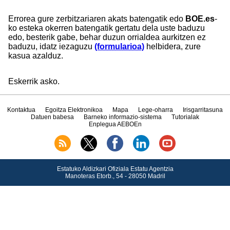
Errorea gure zerbitzariaren akats batengatik edo
BOE.es
-
ko esteka okerren batengatik gertatu dela uste baduzu
edo, besterik gabe, behar duzun orrialdea aurkitzen ez
baduzu, idatz iezaguzu
(formularioa)
helbidera, zure
kasua azalduz.
Eskerrik asko.
Kontaktua
Egoitza Elektronikoa
Mapa
Lege-oharra
Irisgarritasuna
Datuen babesa
Barneko informazio-sistema
Tutorialak
Enplegua AEBOEn
Estatuko Aldizkari Ofiziala Estatu Agentzia
Manoteras Etorb., 54 - 28050 Madril