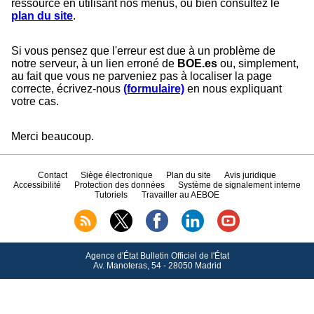
ressource en utilisant nos menus, ou bien consultez le
plan du site
.
Si vous pensez que l'erreur est due à un problème de
notre serveur, à un lien erroné de
BOE.es
ou, simplement,
au fait que vous ne parveniez pas à localiser la page
correcte, écrivez-nous
(formulaire)
en nous expliquant
votre cas.
Merci beaucoup.
Contact
Siège électronique
Plan du site
Avis juridique
Accessibilité
Protection des données
Système de signalement interne
Tutoriels
Travailler au AEBOE
Agence d'État Bulletin Officiel de l'État
Av.
Manoteras, 54 - 28050 Madrid