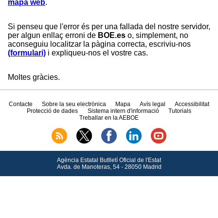
mapa web
.
Si penseu que l'error és per una fallada del nostre servidor,
per algun enllaç erroni de
BOE.es
o, simplement, no
aconseguiu localitzar la pàgina correcta, escriviu-nos
(formulari)
i expliqueu-nos el vostre cas.
Moltes gràcies.
Contacte
Sobre la seu electrònica
Mapa
Avís legal
Accessibilitat
Protecció de dades
Sistema intern d'informació
Tutorials
Treballar en la AEBOE
Agència Estatal Butlletí Oficial de l'Estat
Avda.
de Manoteras, 54 - 28050 Madrid