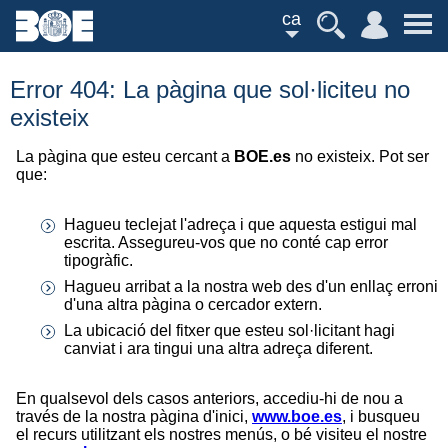
ca
Error 404: La pàgina que sol·liciteu no
existeix
La pàgina que esteu cercant a
BOE.es
no existeix. Pot ser
que:
Hagueu teclejat l'adreça i que aquesta estigui mal
escrita. Assegureu-vos que no conté cap error
tipogràfic.
Hagueu arribat a la nostra web des d'un enllaç erroni
d'una altra pàgina o cercador extern.
La ubicació del fitxer que esteu sol·licitant hagi
canviat i ara tingui una altra adreça diferent.
En qualsevol dels casos anteriors, accediu-hi de nou a
través de la nostra pàgina d'inici,
www.boe.es
, i busqueu
el recurs utilitzant els nostres menús, o bé visiteu el nostre