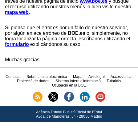
través de nuestra página de inicio
www.boe.es
y busque
el recurso utilizando nuestros menús, o bien visite nuestro
mapa web
.
Si piensa que el error es por un fallo de nuestro servidor,
por algún enlace erróneo de
BOE.es
o, simplemente, no
logra localizar la página correcta, escríbanos utilizando el
formulario
explicándonos su caso.
Muchas gracias.
Contacte
Sobre la seu electrònica
Mapa
Avís legal
Accessibilitat
Protecció de dades
Sistema intern d'informació
Tutorials
Ocupació en la BOE
Agència Estatal Butlletí Oficial de l'Estat
Avda.
de Manoteras, 54 - 28050 Madrid