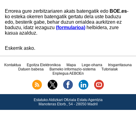
Errorea gure zerbitzariaren akats batengatik edo
BOE.es
-
ko esteka okerren batengatik gertatu dela uste baduzu
edo, besterik gabe, behar duzun orrialdea aurkitzen ez
baduzu, idatz iezaguzu
(formularioa)
helbidera, zure
kasua azalduz.
Eskerrik asko.
Kontaktua
Egoitza Elektronikoa
Mapa
Lege-oharra
Irisgarritasuna
Datuen babesa
Barneko informazio-sistema
Tutorialak
Enplegua AEBOEn
Estatuko Aldizkari Ofiziala Estatu Agentzia
Manoteras Etorb., 54 - 28050 Madril