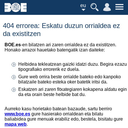
eu
404 errorea: Eskatu duzun orrialdea ez
da existitzen
BOE.es
-en bilatzen ari zaren orrialdea ez da existitzen.
Honako arrazoi hauetako batengatik izan daiteke:
Helbidea tekleatzean gaizki idatzi duzu. Begira ezazu
tipografiako errorerik ez duela.
Gure web orrira beste orrialde bateko edo kanpoko
bilatzaile bateko esteka oker batetik iritsi da.
Eskatzen ari zaren fitxategiaren kokapena aldatu egin
da eta orain beste helbide bat du.
Aurreko kasu horietako batean bazaude, sartu berriro
www.boe.es
gure hasierako orrialdean eta bilatu
baliabidea gure menuak erabiliz edo, bestela, bisitatu gure
mapa web
.