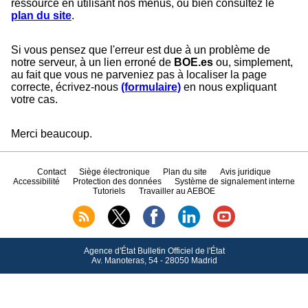
ressource en utilisant nos menus, ou bien consultez le
plan du site
.
Si vous pensez que l'erreur est due à un problème de
notre serveur, à un lien erroné de
BOE.es
ou, simplement,
au fait que vous ne parveniez pas à localiser la page
correcte, écrivez-nous
(formulaire)
en nous expliquant
votre cas.
Merci beaucoup.
Contact
Siège électronique
Plan du site
Avis juridique
Accessibilité
Protection des données
Système de signalement interne
Tutoriels
Travailler au AEBOE
Agence d'État Bulletin Officiel de l'État
Av.
Manoteras, 54 - 28050 Madrid