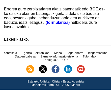
Errorea gure zerbitzariaren akats batengatik edo
BOE.es
-
ko esteka okerren batengatik gertatu dela uste baduzu
edo, besterik gabe, behar duzun orrialdea aurkitzen ez
baduzu, idatz iezaguzu
(formularioa)
helbidera, zure
kasua azalduz.
Eskerrik asko.
Kontaktua
Egoitza Elektronikoa
Mapa
Lege-oharra
Irisgarritasuna
Datuen babesa
Barneko informazio-sistema
Tutorialak
Enplegua AEBOEn
Estatuko Aldizkari Ofiziala Estatu Agentzia
Manoteras Etorb., 54 - 28050 Madril