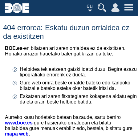
eu
404 errorea: Eskatu duzun orrialdea ez
da existitzen
BOE.es
-en bilatzen ari zaren orrialdea ez da existitzen.
Honako arrazoi hauetako batengatik izan daiteke:
Helbidea tekleatzean gaizki idatzi duzu. Begira ezazu
tipografiako errorerik ez duela.
Gure web orrira beste orrialde bateko edo kanpoko
bilatzaile bateko esteka oker batetik iritsi da.
Eskatzen ari zaren fitxategiaren kokapena aldatu egin
da eta orain beste helbide bat du.
Aurreko kasu horietako batean bazaude, sartu berriro
www.boe.es
gure hasierako orrialdean eta bilatu
baliabidea gure menuak erabiliz edo, bestela, bisitatu gure
mapa web
.