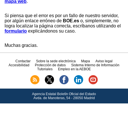
mapa web
.
Si piensa que el error es por un fallo de nuestro servidor,
por algún enlace erróneo de
BOE.es
o, simplemente, no
logra localizar la página correcta, escríbanos utilizando el
formulario
explicándonos su caso.
Muchas gracias.
Contactar
Sobre la sede electrónica
Mapa
Aviso legal
Accesibilidad
Protección de datos
Sistema Interno de Información
Tutoriales
Empleo en la AEBOE
Agencia Estatal Boletín Oficial del Estado
Avda.
de Manoteras, 54 - 28050 Madrid