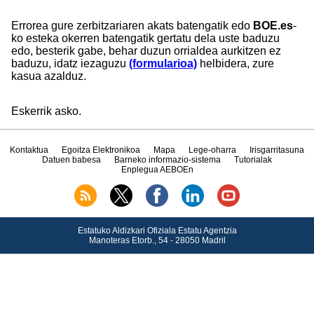
Errorea gure zerbitzariaren akats batengatik edo
BOE.es
-
ko esteka okerren batengatik gertatu dela uste baduzu
edo, besterik gabe, behar duzun orrialdea aurkitzen ez
baduzu, idatz iezaguzu
(formularioa)
helbidera, zure
kasua azalduz.
Eskerrik asko.
Kontaktua
Egoitza Elektronikoa
Mapa
Lege-oharra
Irisgarritasuna
Datuen babesa
Barneko informazio-sistema
Tutorialak
Enplegua AEBOEn
Estatuko Aldizkari Ofiziala Estatu Agentzia
Manoteras Etorb., 54 - 28050 Madril