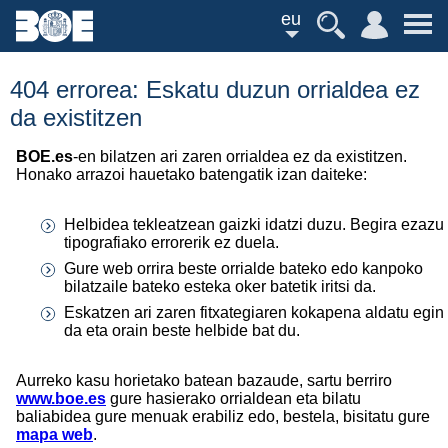
eu
404 errorea: Eskatu duzun orrialdea ez
da existitzen
BOE.es
-en bilatzen ari zaren orrialdea ez da existitzen.
Honako arrazoi hauetako batengatik izan daiteke:
Helbidea tekleatzean gaizki idatzi duzu. Begira ezazu
tipografiako errorerik ez duela.
Gure web orrira beste orrialde bateko edo kanpoko
bilatzaile bateko esteka oker batetik iritsi da.
Eskatzen ari zaren fitxategiaren kokapena aldatu egin
da eta orain beste helbide bat du.
Aurreko kasu horietako batean bazaude, sartu berriro
www.boe.es
gure hasierako orrialdean eta bilatu
baliabidea gure menuak erabiliz edo, bestela, bisitatu gure
mapa web
.