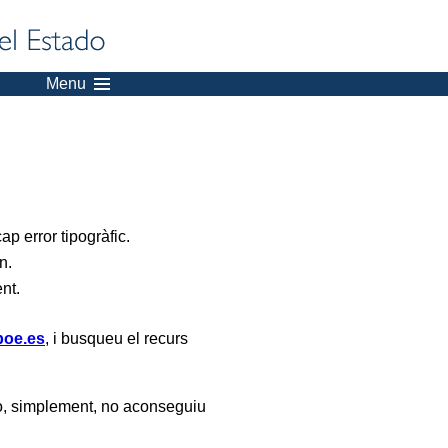
Menu
p error tipogràfic.
n.
ent.
oe.es
, i busqueu el recurs
, simplement, no aconseguiu