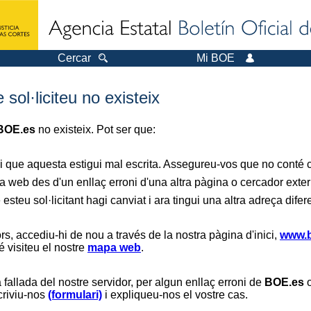
Cercar
Mi BOE
sol·liciteu no existeix
BOE.es
no existeix. Pot ser que:
i que aquesta estigui mal escrita. Assegureu-vos que no conté ca
a web des d'un enllaç erroni d'una altra pàgina o cercador exter
 esteu sol·licitant hagi canviat i ara tingui una altra adreça difer
s, accediu-hi de nou a través de la nostra pàgina d'inici,
www.b
é visiteu el nostre
mapa web
.
 fallada del nostre servidor, per algun enllaç erroni de
BOE.es
o
scriviu-nos
(formulari)
i expliqueu-nos el vostre cas.