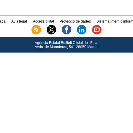
apa
Avís legal
Accessibilitat
Protecció de dades
Sistema intern d'infor
Agència Estatal Butlletí Oficial de l'Estat
Avda.
de Manoteras, 54 - 28050 Madrid