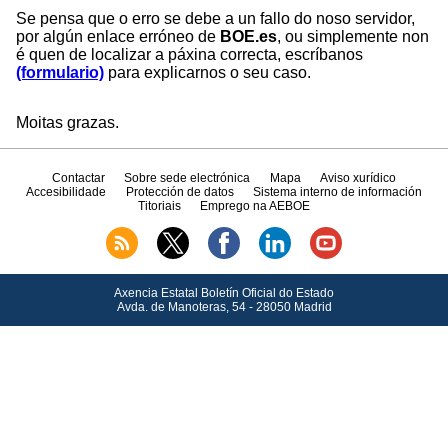
Se pensa que o erro se debe a un fallo do noso servidor,
por algún enlace erróneo de
BOE.es
, ou simplemente non
é quen de localizar a páxina correcta, escríbanos
(formulario)
para explicarnos o seu caso.
Moitas grazas.
Contactar
Sobre sede electrónica
Mapa
Aviso xurídico
Accesibilidade
Protección de datos
Sistema interno de información
Titoriais
Emprego na AEBOE
Axencia Estatal Boletín Oficial do Estado
Avda.
de Manoteras, 54 - 28050 Madrid