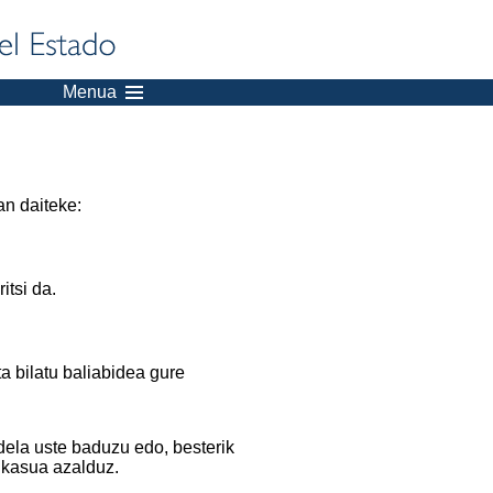
Menua
an daiteke:
itsi da.
a bilatu baliabidea gure
dela uste baduzu edo, besterik
 kasua azalduz.