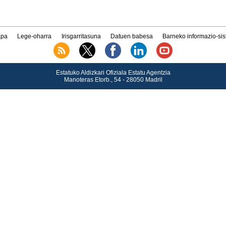
pa
Lege-oharra
Irisgarritasuna
Datuen babesa
Barneko informazio-si
Estatuko Aldizkari Ofiziala Estatu Agentzia
Manoteras Etorb., 54 - 28050 Madril