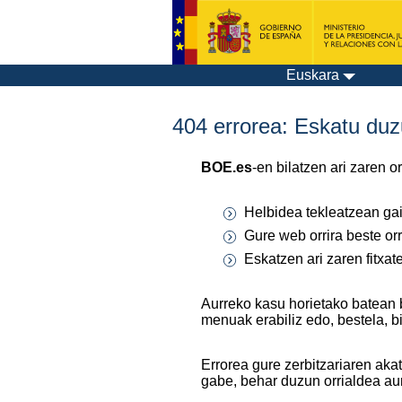
Euskara
404 errorea: Eskatu duzu
BOE.es
-en bilatzen ari zaren 
Helbidea tekleatzean gaiz
Gure web orrira beste orr
Eskatzen ari zaren fitxa
Aurreko kasu horietako batean 
menuak erabiliz edo, bestela, b
Errorea gure zerbitzariaren aka
gabe, behar duzun orrialdea au