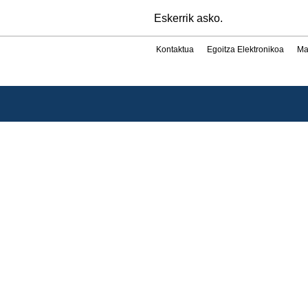
Eskerrik asko.
Kontaktua
Egoitza Elektronikoa
Ma