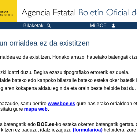
Bilaketak
Mi BOE
n orrialdea ez da existitzen
orrialdea ez da existitzen. Honako arrazoi hauetako batengatik iz
ki idatzi duzu. Begira ezazu tipografiako errorerik ez duela.
ialde bateko edo kanpoko bilatzaile bateko esteka oker batetik ir
tegiaren kokapena aldatu egin da eta orain beste helbide bat du.
bazaude, sartu berriro
www.boe.es
gure hasierako orrialdean et
isitatu gure
mapa web
.
ts batengatik edo
BOE.es
-ko esteka okerren batengatik gertatu 
rkitzen ez baduzu, idatz iezaguzu
(formularioa)
helbidera, zure