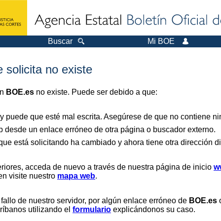
Buscar
Mi BOE
 solicita no existe
en
BOE.es
no existe. Puede ser debido a que:
 y puede que esté mal escrita. Asegúrese de que no contiene nin
b desde un enlace erróneo de otra página o buscador externo.
que está solicitando ha cambiado y ahora tiene otra dirección di
riores, acceda de nuevo a través de nuestra página de inicio
w
en visite nuestro
mapa web
.
 fallo de nuestro servidor, por algún enlace erróneo de
BOE.es
o
críbanos utilizando el
formulario
explicándonos su caso.