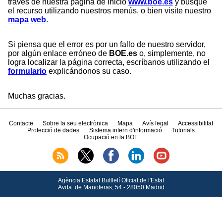
través de nuestra página de inicio
www.boe.es
y busque
el recurso utilizando nuestros menús, o bien visite nuestro
mapa web
.
Si piensa que el error es por un fallo de nuestro servidor,
por algún enlace erróneo de
BOE.es
o, simplemente, no
logra localizar la página correcta, escríbanos utilizando el
formulario
explicándonos su caso.
Muchas gracias.
Contacte
Sobre la seu electrònica
Mapa
Avís legal
Accessibilitat
Protecció de dades
Sistema intern d'informació
Tutorials
Ocupació en la BOE
Agència Estatal Butlletí Oficial de l'Estat
Avda.
de Manoteras, 54 - 28050 Madrid