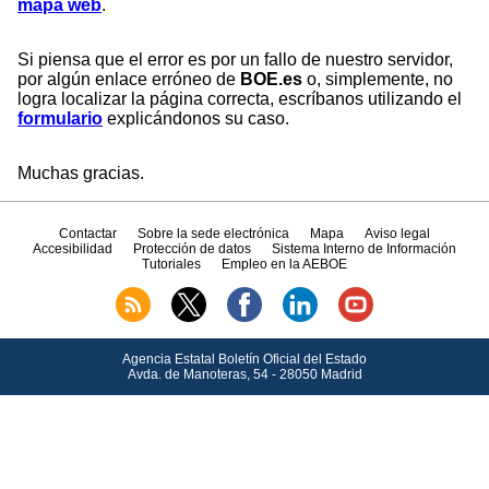
mapa web
.
Si piensa que el error es por un fallo de nuestro servidor,
por algún enlace erróneo de
BOE.es
o, simplemente, no
logra localizar la página correcta, escríbanos utilizando el
formulario
explicándonos su caso.
Muchas gracias.
Contactar
Sobre la sede electrónica
Mapa
Aviso legal
Accesibilidad
Protección de datos
Sistema Interno de Información
Tutoriales
Empleo en la AEBOE
Agencia Estatal Boletín Oficial del Estado
Avda.
de Manoteras, 54 - 28050 Madrid