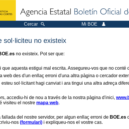
Cercar
Mi BOE
sol·liciteu no existeix
BOE.es
no existeix. Pot ser que:
i que aquesta estigui mal escrita. Assegureu-vos que no conté ca
a web des d'un enllaç erroni d'una altra pàgina o cercador exter
 esteu sol·licitant hagi canviat i ara tingui una altra adreça difer
s, accediu-hi de nou a través de la nostra pàgina d'inici,
www.b
é visiteu el nostre
mapa web
.
 fallada del nostre servidor, per algun enllaç erroni de
BOE.es
o
scriviu-nos
(formulari)
i expliqueu-nos el vostre cas.