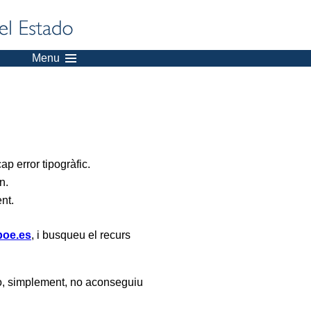
Menu
p error tipogràfic.
n.
ent.
oe.es
, i busqueu el recurs
, simplement, no aconseguiu