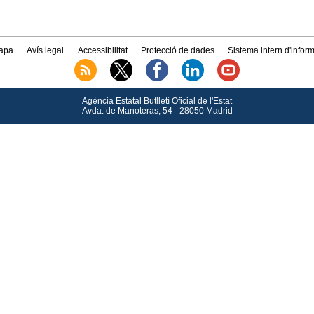
apa
Avís legal
Accessibilitat
Protecció de dades
Sistema intern d'infor
Agència Estatal Butlletí Oficial de l'Estat
Avda.
de Manoteras, 54 - 28050 Madrid