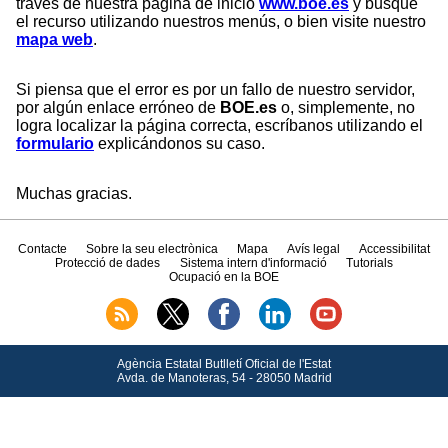
través de nuestra página de inicio
www.boe.es
y busque
el recurso utilizando nuestros menús, o bien visite nuestro
mapa web
.
Si piensa que el error es por un fallo de nuestro servidor,
por algún enlace erróneo de
BOE.es
o, simplemente, no
logra localizar la página correcta, escríbanos utilizando el
formulario
explicándonos su caso.
Muchas gracias.
Contacte
Sobre la seu electrònica
Mapa
Avís legal
Accessibilitat
Protecció de dades
Sistema intern d'informació
Tutorials
Ocupació en la BOE
Agència Estatal Butlletí Oficial de l'Estat
Avda.
de Manoteras, 54 - 28050 Madrid