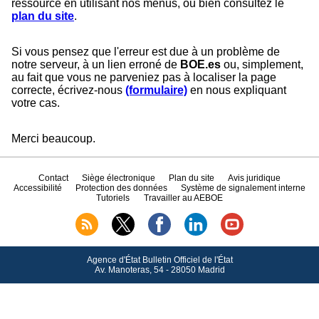
ressource en utilisant nos menus, ou bien consultez le
plan du site
.
Si vous pensez que l'erreur est due à un problème de
notre serveur, à un lien erroné de
BOE.es
ou, simplement,
au fait que vous ne parveniez pas à localiser la page
correcte, écrivez-nous
(formulaire)
en nous expliquant
votre cas.
Merci beaucoup.
Contact
Siège électronique
Plan du site
Avis juridique
Accessibilité
Protection des données
Système de signalement interne
Tutoriels
Travailler au AEBOE
Agence d'État Bulletin Officiel de l'État
Av.
Manoteras, 54 - 28050 Madrid